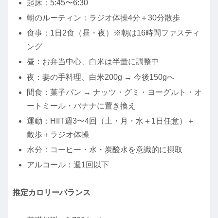
起床：5:45〜6:30
朝のルーティン：ラジオ体操4分＋30分散歩
食事：1日2食（昼・夜）※朝は16時間ファスティ
ング
昼：お弁当中心、白米は半量に調整中
夜：妻の手料理、白米200g → 今後150gへ
間食：菓子パン → ナッツ・グミ・ヨーグルト・オ
ートミール・バナナに置き換え
運動：HIIT週3〜4回（土・月・水＋1日任意）＋
散歩＋ラジオ体操
水分：コーヒー・水・炭酸水を意識的に摂取
アルコール：週1回以下
推定カロリーバランス