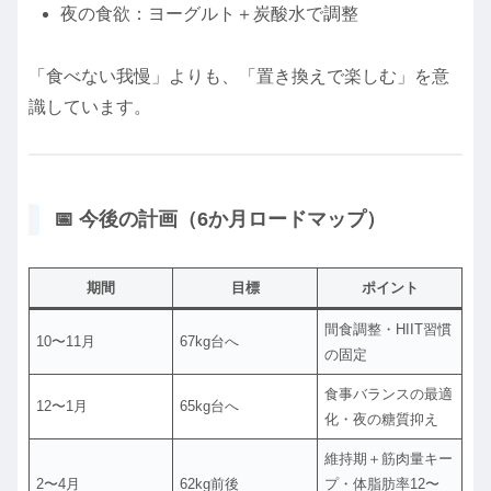
夜の食欲：ヨーグルト＋炭酸水で調整
「食べない我慢」よりも、「置き換えで楽しむ」を意
識しています。
📅 今後の計画（6か月ロードマップ）
期間
目標
ポイント
間食調整・HIIT習慣
10〜11月
67kg台へ
の固定
食事バランスの最適
12〜1月
65kg台へ
化・夜の糖質抑え
維持期＋筋肉量キー
2〜4月
62kg前後
プ・体脂肪率12〜