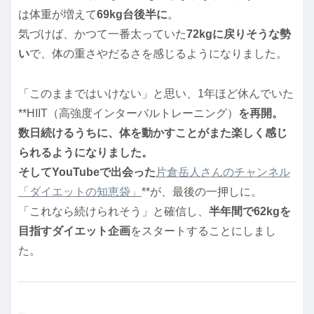
は体重が増えて
69kg台後半に
。
気づけば、かつて一番太っていた
72kgに戻りそうな勢
い
で、体の重さやだるさを感じるようになりました。
「このままではいけない」と思い、1年ほど休んでいた
**HIIT（高強度インターバルトレーニング）
を再開。
数日続けるうちに、体を動かすことがまた楽しく感じ
られるようになりました。
そしてYouTubeで出会った
片倉岳人さんのチャンネル
「ダイエットの知恵袋」
**が、最後の一押しに。
「これなら続けられそう」と確信し、
半年間で62kgを
目指すダイエット企画
をスタートすることにしまし
た。