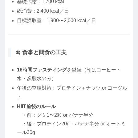
基礎代謝：1,700 kcal
総消費：2,400 kcal／日
目標摂取量：1,900〜2,000 kcal／日
🍌 食事と間食の工夫
16時間ファスティング
を継続（朝はコーヒー・
水・炭酸水のみ）
午後の空腹対策：プロテイン＋ナッツ or ヨーグル
ト
HIIT前後のルール
・前：グミ1〜2粒 or バナナ半分
・後：プロテイン20g＋バナナ半分 or オートミ
ール30g