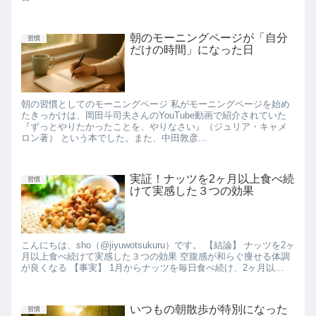
朝のモーニングページが「自分
習慣
だけの時間」になった日
朝の習慣としてのモーニングページ 私がモーニングページを始め
たきっかけは、岡田斗司夫さんのYouTube動画で紹介されていた
『ずっとやりたかったことを、やりなさい』（ジュリア・キャメ
ロン著） という本でした。また、中田敦彦...
実証！ナッツを2ヶ月以上食べ続
習慣
けて実感した３つの効果
こんにちは、sho（@jiyuwotsukuru）です。 【結論】 ナッツを2ヶ
月以上食べ続けて実感した３つの効果 空腹感が和らぐ痩せる体調
が良くなる 【事実】 1月からナッツを毎日食べ続け、2ヶ月以...
いつもの朝散歩が特別になった
習慣