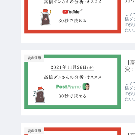
売り
しょー
橋ダ
の投
たい。
資産運用
【高
資：
しょー
橋ダ
の投
たい。
資産運用