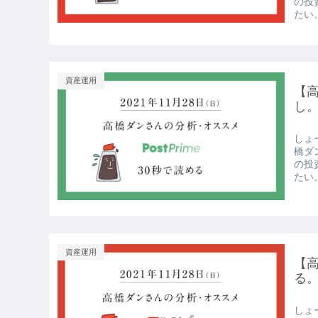
の投
たい。
資産運用
【高
し。
しょー
橋ダ
の投
たい。
資産運用
【高
る。
しょー