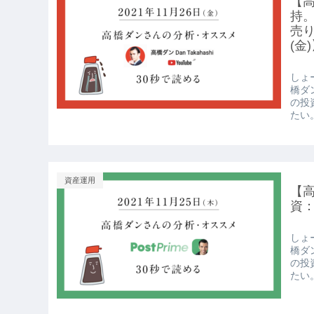
【高
持
売り
(金
しょー
橋ダ
の投
たい。
資産運用
【高
資：
しょー
橋ダ
の投
たい。