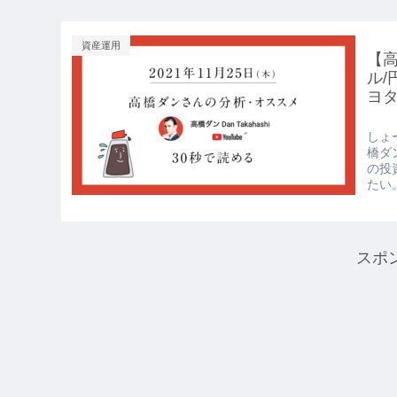
資産運用
【高
ル/
ヨタ
しょー
橋ダ
の投
たい。
スポ