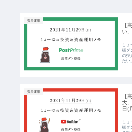
資産運用
【高
い。
しょー
橋ダ
の投
たい。
資産運用
【高
大。
日(
しょー
橋ダ