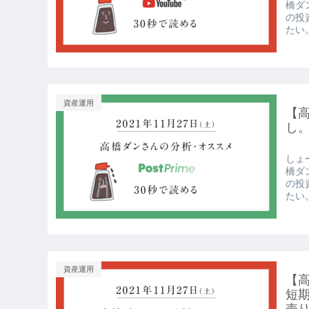
橋ダ
の投
たい。
資産運用
【高
し。
しょー
橋ダ
の投
たい。
資産運用
【高
短期