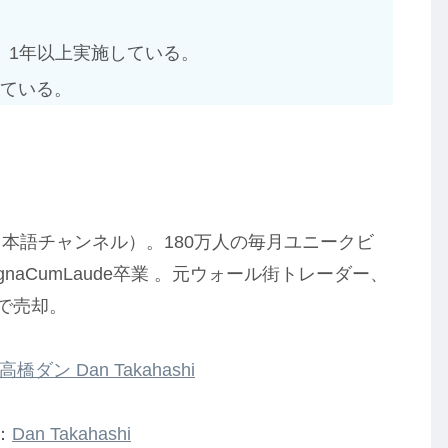
、1年以上実施している。
っている。
と日本語チャンネル）。180万人の毎月ユニークビ
naCumLaude卒業 。元ウォール街トレーダー、
歳で売却。
高橋ダン Dan Takahashi
：
Dan Takahashi