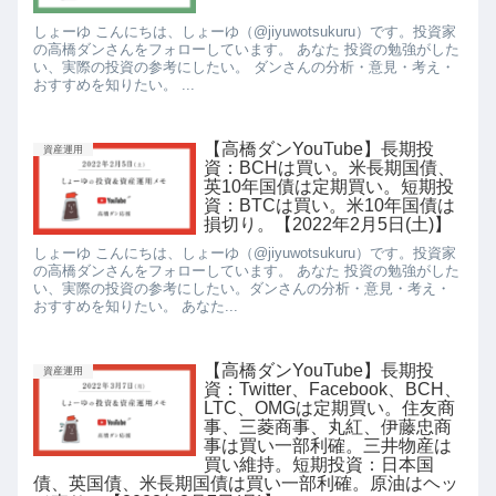
しょーゆ こんにちは、しょーゆ（@jiyuwotsukuru）です。投資家
の高橋ダンさんをフォローしています。 あなた 投資の勉強がした
い、実際の投資の参考にしたい。 ダンさんの分析・意見・考え・
おすすめを知りたい。 ...
【高橋ダンYouTube】長期投
資産運用
資：BCHは買い。米長期国債、
英10年国債は定期買い。短期投
資：BTCは買い。米10年国債は
損切り。【2022年2月5日(土)】
しょーゆ こんにちは、しょーゆ（@jiyuwotsukuru）です。投資家
の高橋ダンさんをフォローしています。 あなた 投資の勉強がした
い、実際の投資の参考にしたい。ダンさんの分析・意見・考え・
おすすめを知りたい。 あなた...
【高橋ダンYouTube】長期投
資産運用
資：Twitter、Facebook、BCH、
LTC、OMGは定期買い。住友商
事、三菱商事、丸紅、伊藤忠商
事は買い一部利確。三井物産は
買い維持。短期投資：日本国
債、英国債、米長期国債は買い一部利確。原油はヘッ