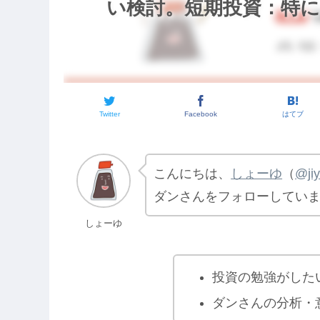
い検討。短期投資：特にな
Twitter
Facebook
はてブ
こんにちは、
しょーゆ
（
@ji
ダンさんをフォローしてい
しょーゆ
投資の勉強がした
ダンさんの分析・