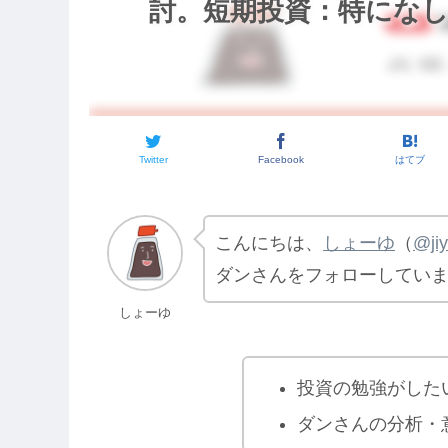
討。短期投資：特になし。【
Twitter
Facebook
はてブ
こんにちは、
しょーゆ
（
@ji
ダンさんをフォローしてい
しょーゆ
投資の勉強がした
ダンさんの分析・