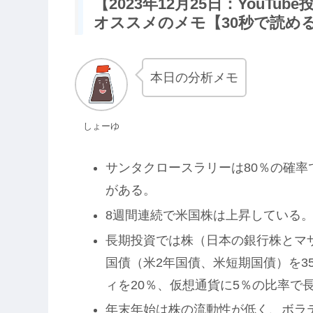
【2023年12月25日：YouT
オススメのメモ【30秒で読め
本日の分析メモ
しょーゆ
サンタクロースラリーは80％の確
がある。
8週間連続で米国株は上昇している
長期投資では株（日本の銀行株とマザ
国債（米2年国債、米短期国債）を3
ィを20％、仮想通貨に5％の比率で
年末年始は株の流動性が低く、ボラ