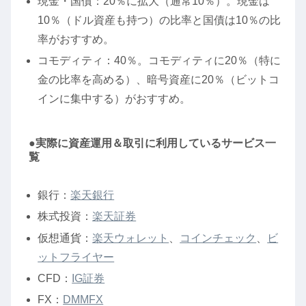
現金・国債：20％に拡大（通常10％）。現金は
10％（ドル資産も持つ）の比率と国債は10％の比
率がおすすめ。
コモディティ：40％。コモディティに20％（特に
金の比率を高める）、暗号資産に20％（ビットコ
インに集中する）がおすすめ。
●実際に資産運用＆取引に利用しているサービス一
覧
銀行：
楽天銀行
株式投資：
楽天証券
仮想通貨：
楽天ウォレット
、
コインチェック
、
ビ
ットフライヤー
CFD：
IG証券
FX：
DMMFX