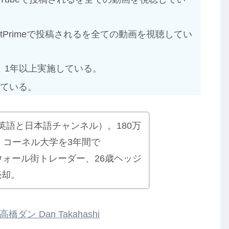
stPrimeで投稿されるを全ての動画を視聴してい
、1年以上実施している。
っている。
（英語と日本語チャンネル）。180万
。コーネル大学を3年間で
 。元ウォール街トレーダー、26歳ヘッジ
売却。
高橋ダン Dan Takahashi