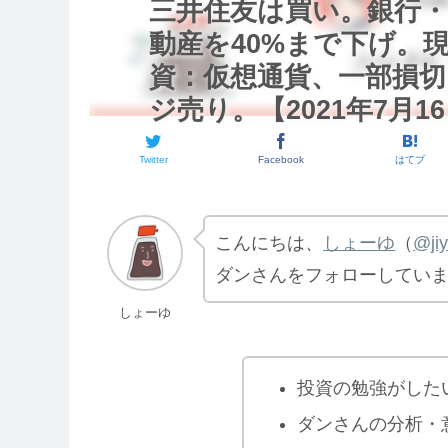
三井住友は買い。銀行・
動産を40%まで下げ。
資：仮想通貨、一部損切
ジ売り。【2021年7月16
Twitter
Facebook
はてブ
こんにちは、
しょーゆ
（
@ji
ダンさんをフォローしてい
しょーゆ
投資の勉強がした
ダンさんの分析・