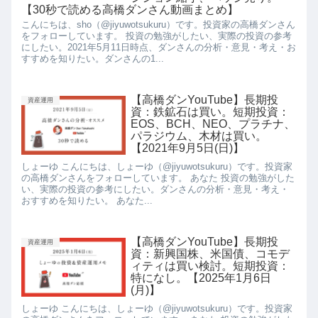
【30秒で読める高橋ダンさん動画まとめ】
こんにちは、sho（@jiyuwotsukuru）です。投資家の高橋ダンさん
をフォローしています。 投資の勉強がしたい、実際の投資の参考
にしたい。2021年5月11日時点、ダンさんの分析・意見・考え・お
すすめを知りたい。ダンさんの1...
【高橋ダンYouTube】長期投
資産運用
資：鉄鉱石は買い。短期投資：
EOS、BCH、NEO、プラチナ、
パラジウム、木材は買い。
【2021年9月5日(日)】
しょーゆ こんにちは、しょーゆ（@jiyuwotsukuru）です。投資家
の高橋ダンさんをフォローしています。 あなた 投資の勉強がした
い、実際の投資の参考にしたい。ダンさんの分析・意見・考え・
おすすめを知りたい。 あなた...
【高橋ダンYouTube】長期投
資産運用
資：新興国株、米国債、コモデ
ィティは買い検討。短期投資：
特になし。【2025年1月6日
(月)】
しょーゆ こんにちは、しょーゆ（@jiyuwotsukuru）です。投資家