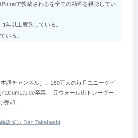
stPrimeで投稿されるを全ての動画を視聴してい
、1年以上実施している。
っている。
と日本語チャンネル）。180万人の毎月ユニークビ
naCumLaude卒業 。元ウォール街トレーダー、
歳で売却。
高橋ダン Dan Takahashi