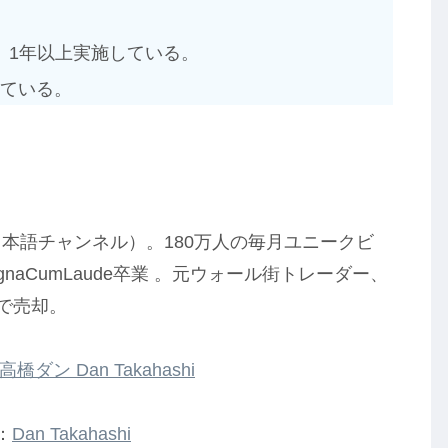
、1年以上実施している。
っている。
と日本語チャンネル）。180万人の毎月ユニークビ
naCumLaude卒業 。元ウォール街トレーダー、
歳で売却。
高橋ダン Dan Takahashi
：
Dan Takahashi