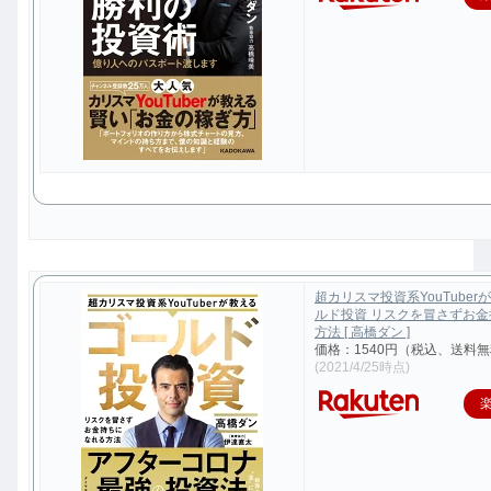
超カリスマ投資系YouTuber
ルド投資 リスクを冒さずお
方法 [ 高橋ダン ]
価格：1540円（税込、送料無
(2021/4/25時点)