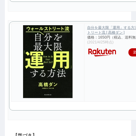
自分を最大限「運用」する方
トリート流 [ 高橋ダン ]
価格：1650円（税込、送料無
(2021/4/25時点)
【気づき】