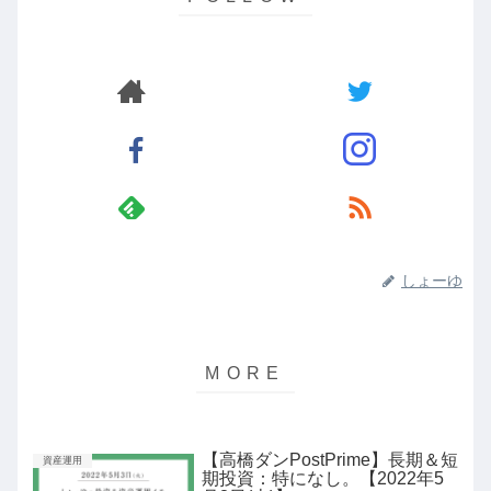
しょーゆ
【高橋ダンPostPrime】長期＆短
資産運用
期投資：特になし。【2022年5