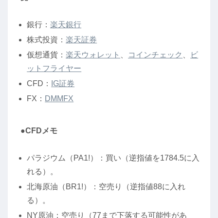
銀行：
楽天銀行
株式投資：
楽天証券
仮想通貨：
楽天ウォレット
、
コインチェック
、
ビ
ットフライヤー
CFD：
IG証券
FX：
DMMFX
●CFDメモ
パラジウム（PA1!）：買い（逆指値を1784.5に入
れる）。
北海原油（BR1!）：空売り（逆指値88に入れ
る）。
NY原油：空売り（77まで下落する可能性があ