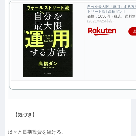
自分を最大限「運用」する方
トリート流 [ 高橋ダン ]
価格：1650円（税込、送料無
(2021/4/25時点)
【気づき】
淡々と長期投資を続ける。