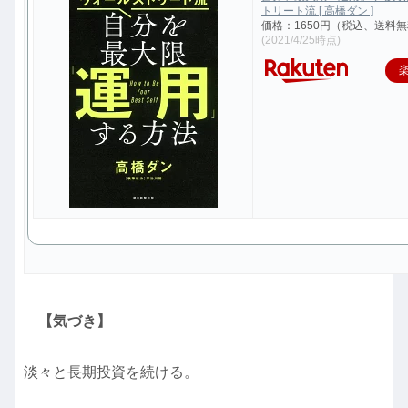
トリート流 [ 高橋ダン ]
価格：1650円（税込、送料無
(2021/4/25時点)
【気づき】
淡々と長期投資を続ける。