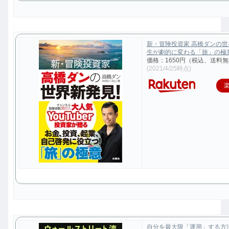
新・冒険投資家 高橋ダンの
生が劇的に変わる「旅」の極意 [
価格：1650円（税込、送料無
(2021/4/25時点)
自分を最大限「運用」する方