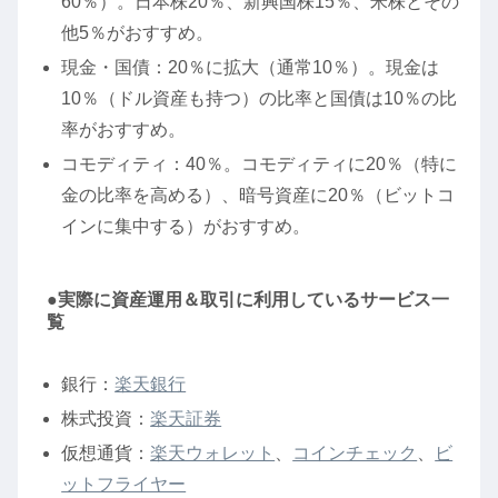
60％）。日本株20％、新興国株15％、米株とその
他5％がおすすめ。
現金・国債：20％に拡大（通常10％）。現金は
10％（ドル資産も持つ）の比率と国債は10％の比
率がおすすめ。
コモディティ：40％。コモディティに20％（特に
金の比率を高める）、暗号資産に20％（ビットコ
インに集中する）がおすすめ。
●実際に資産運用＆取引に利用しているサービス一
覧
銀行：
楽天銀行
株式投資：
楽天証券
仮想通貨：
楽天ウォレット
、
コインチェック
、
ビ
ットフライヤー