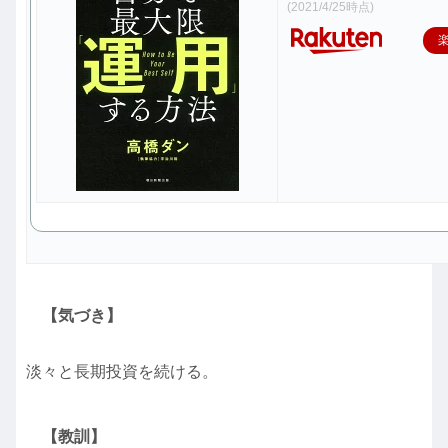
(2021/4/25時点)
【気づき】
淡々と長期投資を続ける。
【教訓】