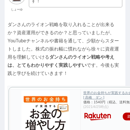
す！
しょーゆ
ダンさんのライオン戦略を取り入れることが出来る
か？資産運用ができるのか？と思っていましたが、
YouTubeチャンネルや書籍を通して、少額からスター
トしました。株式の振れ幅に慣れながら徐々に資産運
用を理解していける
ダンさんのライオン戦略や考え
は、とてもわかりやすく実践しやすい
です。今後も実
践と学びを続けていきます！
世界のお金持ちが実践するお
[ 高橋 ダン ]
価格：1540円（税込、送料無
(2021/4/25時点)