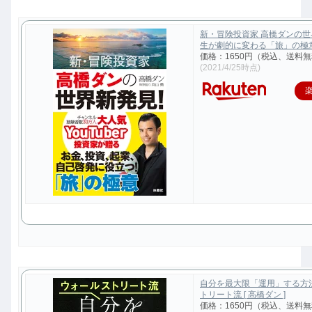
新・冒険投資家 高橋ダンの
生が劇的に変わる「旅」の極意 [
価格：1650円（税込、送料無
(2021/4/25時点)
自分を最大限「運用」する方
トリート流 [ 高橋ダン ]
価格：1650円（税込、送料無