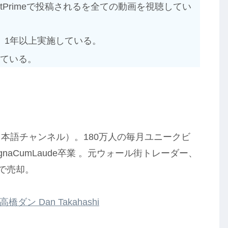
stPrimeで投稿されるを全ての動画を視聴してい
、1年以上実施している。
っている。
と日本語チャンネル）。180万人の毎月ユニークビ
naCumLaude卒業 。元ウォール街トレーダー、
歳で売却。
高橋ダン Dan Takahashi