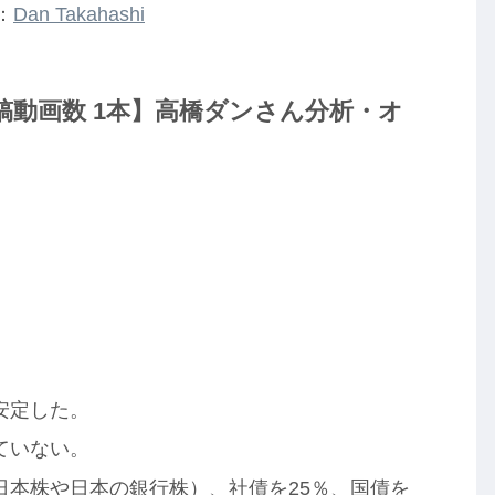
：
Dan Takahashi
be投稿動画数 1本】高橋ダンさん分析・オ
】
。
安定した。
ていない。
日本株や日本の銀行株）、社債を25％、国債を