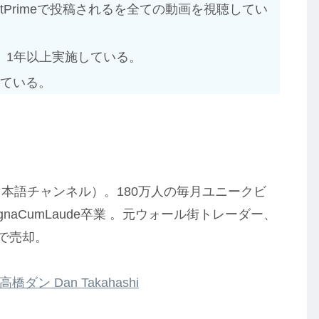
stPrimeで投稿されるを全ての動画を視聴してい
、1年以上実施している。
っている。
と日本語チャンネル）。180万人の毎月ユニークビ
naCumLaude卒業 。元ウォール街トレーダー、
歳で売却。
高橋ダン Dan Takahashi