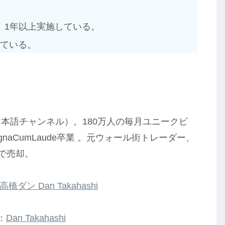
、1年以上実施している。
っている。
と日本語チャンネル）。180万人の毎月ユニークビ
naCumLaude卒業 。元ウォール街トレーダー、
歳で売却。
高橋ダン Dan Takahashi
：
Dan Takahashi