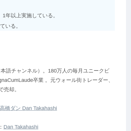
、1年以上実施している。
っている。
と日本語チャンネル）。180万人の毎月ユニークビ
naCumLaude卒業 。元ウォール街トレーダー、
歳で売却。
高橋ダン Dan Takahashi
：
Dan Takahashi