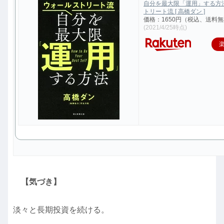
自分を最大限「運用」する方
トリート流 [ 高橋ダン ]
価格：1650円（税込、送料無
(2021/4/25時点)
【気づき】
淡々と長期投資を続ける。