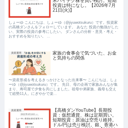
米ハイテク株を買い検討。短期
投資は特になし。【2026年7月
21日(火)】
しょーゆ こんにちは、しょーゆ（@jiyuwotsukuru）です。投資家
の高橋ダンさんをフォローしています。 あなた 投資の勉強がした
い、実際の投資の参考にしたい。 ダンさんの分析・意見・考え・
おすすめを知りたい。 ...
家族の食事会で気づいた、お金
資産運用
と気持ちの関係
〜資産形成を考えるきっかけとなった出来事〜 こんにちは、しょ
ーゆ（@jiyuwotsukuru）です。 先日、母の企画で家族みんなが集
まり、寿司屋で夕食を共にしました。祖母や弟家族、義母も交え
て総勢11人。にぎやかで楽...
【高橋ダンYouTube】長期投
資産運用
資：仮想通貨、株は定期買い。
短期投資：原油は空売り維持。
ドル/円は売り検討。銀、香港ハ