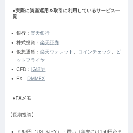
●実際に資産運用＆取引に利用しているサービス一
覧
銀行：
楽天銀行
株式投資：
楽天証券
仮想通貨：
楽天ウォレット
、
コインチェック
、
ビ
ットフライヤー
CFD：
IG証券
FX：
DMMFX
●FXメモ
【長期投資】
ドル/円（USD/JPY）：買い（年末には150円台ま