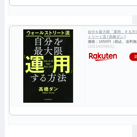
自分を最大限「運用」する方
トリート流 [ 高橋ダン ]
価格：1650円（税込、送料無
(2021/4/25時点)