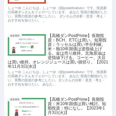
しょーゆ こんにちは、しょーゆ（@jiyuwotsukuru）です。投資家
の高橋ダンさんをフォローしています。 あなた 投資の勉強がした
い、実際の投資の参考にしたい。 ダンさんの分析・意見・考え・
おすすめを知りたい。 ...
【高橋ダンPostPrime】長期投
資産運用
資：BCH、ETCは買い。短期投
資：ラッセルは買い半分利確。
米・独10年国債は逆指値上げ
る。金は売り維持。北海原油は
逆指値下げる。コーヒー、大豆
は買い維持。オレンジジュースは買い損切り。【2021
年11月3日(水)】
しょーゆ こんにちは、しょーゆ（@jiyuwotsukuru）です。投資家
の高橋ダンさんをフォローしています。 あなた 投資の勉強がした
い、実際の投資の参考にしたい。ダンさんの分析・意見・考え・
おすすめを知りたい。 あなた...
【高橋ダンPostPrime】長期投
資産運用
資：米10年国債は買い検討。短
期投資：特になし。【2023年1
月3日(火)】