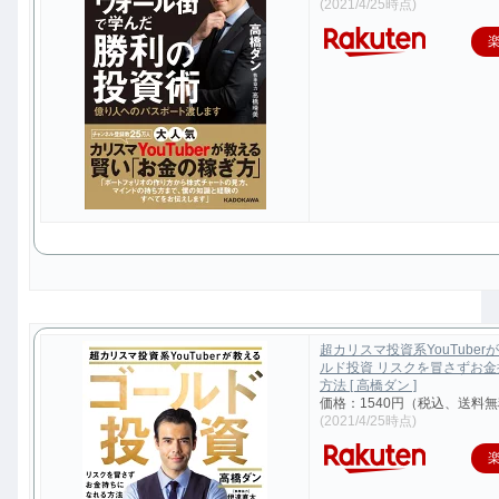
(2021/4/25時点)
超カリスマ投資系YouTuber
ルド投資 リスクを冒さずお
方法 [ 高橋ダン ]
価格：1540円（税込、送料無
(2021/4/25時点)