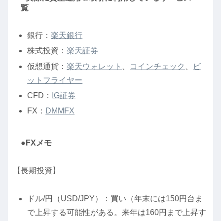
覧
銀行：
楽天銀行
株式投資：
楽天証券
仮想通貨：
楽天ウォレット
、
コインチェック
、
ビ
ットフライヤー
CFD：
IG証券
FX：
DMMFX
●FXメモ
【長期投資】
ドル/円（USD/JPY）：買い（年末には150円台ま
で上昇する可能性がある。来年は160円まで上昇す