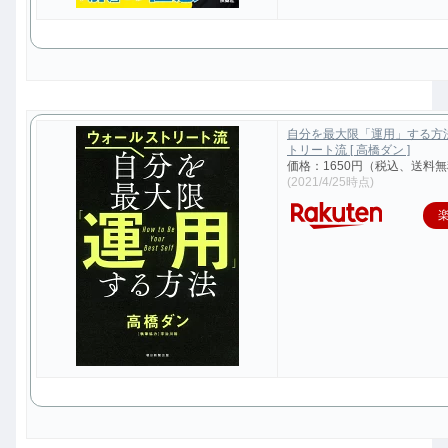
自分を最大限「運用」する方
トリート流 [ 高橋ダン ]
価格：1650円（税込、送料無
(2021/4/25時点)