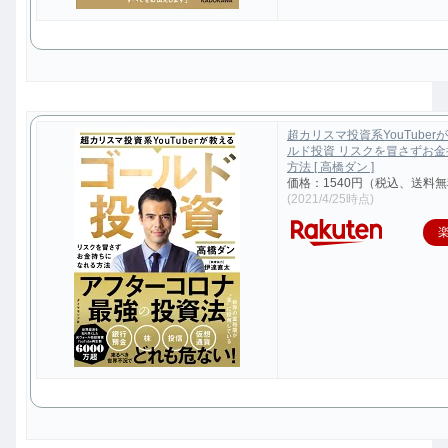
超カリスマ投資系YouTuber
ルド投資 リスクを冒さずお
方法 [ 高橋ダン ]
価格：1540円（税込、送料無
(2021/4/25時点)