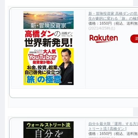
新・冒険投資家 高橋ダンの
生が劇的に変わる「旅」の極意 [
価格：1650円（税込、送料無
(2021/4/25時点)
自分を最大限「運用」する方
トリート流 [ 高橋ダン ]
価格：1650円（税込、送料無