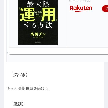
(2021/4/25時点)
【気づき】
淡々と長期投資を続ける。
【教訓】