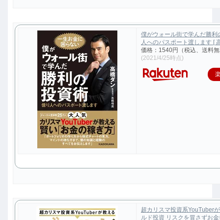
僕がウォール街で学んだ勝利
人へのパスポート渡します [ 高
価格：1540円（税込、送料無
(2021/4/25時点)
超カリスマ投資系YouTuber
ルド投資 リスクを冒さずお