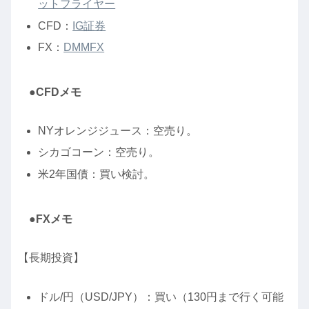
ットフライヤー
CFD：
IG証券
FX：
DMMFX
●CFDメモ
NYオレンジジュース：空売り。
シカゴコーン：空売り。
米2年国債：買い検討。
●FXメモ
【長期投資】
ドル/円（USD/JPY）：買い（130円まで行く可能