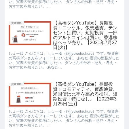
い、実際の投資の参考にしたい。 ダンさんの分析・意見・考え・
おすすめを知りたい。 ...
【高橋ダンYouTube】長期投
資産運用
資：ニッケル、仮想通貨、テン
セントは買い。短期投資：一部
のアルトコインは買い。香港株
はヘッジ売り。【2021年7月27
日(火)】
しょーゆ こんにちは、しょーゆ（@jiyuwotsukuru）です。投資家
の高橋ダンさんをフォローしています。 あなた 投資の勉強がした
い、実際の投資の参考にしたい。ダンさんの分析・意見・考え・
おすすめを知りたい。 あなた...
【高橋ダンYouTube】長期投
資産運用
資：コモディティ、仮想通貨、
米国債は比率を高める検討。短
期投資：特になし。【2023年3
月25日(土)】
しょーゆ こんにちは、しょーゆ（@jiyuwotsukuru）です。投資家
の高橋ダンさんをフォローしています。 あなた 投資の勉強がした
い、実際の投資の参考にしたい。 ダンさんの分析・意見・考え・
おすすめを知りたい。 ...