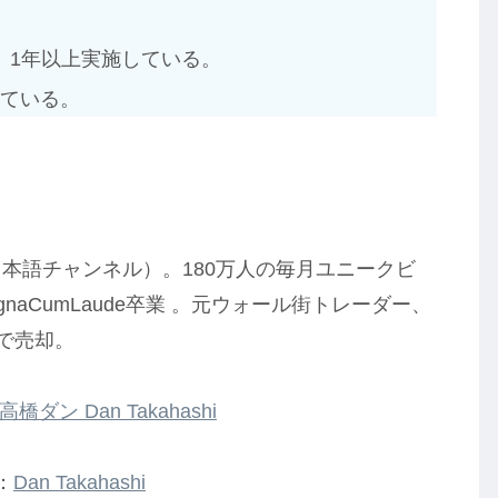
、1年以上実施している。
っている。
と日本語チャンネル）。180万人の毎月ユニークビ
naCumLaude卒業 。元ウォール街トレーダー、
歳で売却。
高橋ダン Dan Takahashi
：
Dan Takahashi