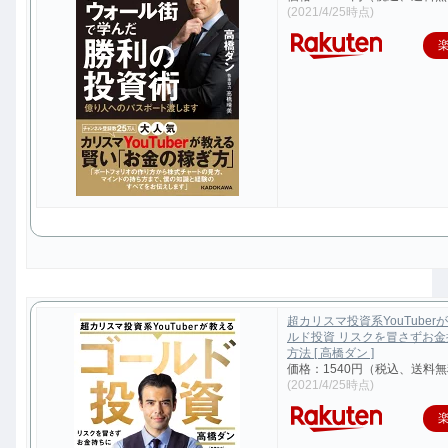
(2021/4/25時点)
超カリスマ投資系YouTuber
ルド投資 リスクを冒さずお
方法 [ 高橋ダン ]
価格：1540円（税込、送料無
(2021/4/25時点)