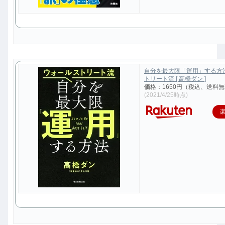
自分を最大限「運用」する方
トリート流 [ 高橋ダン ]
価格：1650円（税込、送料無
(2021/4/25時点)