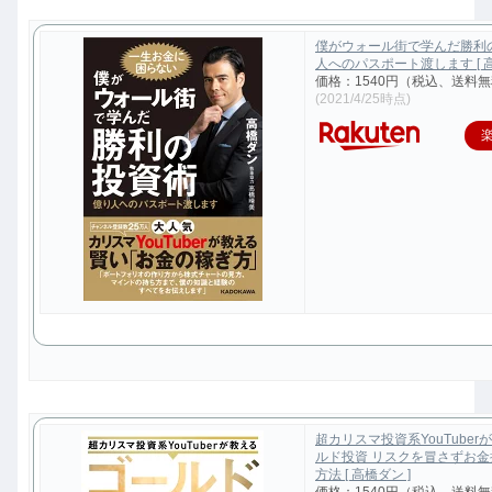
僕がウォール街で学んだ勝利
人へのパスポート渡します [ 高
価格：1540円（税込、送料無
(2021/4/25時点)
超カリスマ投資系YouTuber
ルド投資 リスクを冒さずお
方法 [ 高橋ダン ]