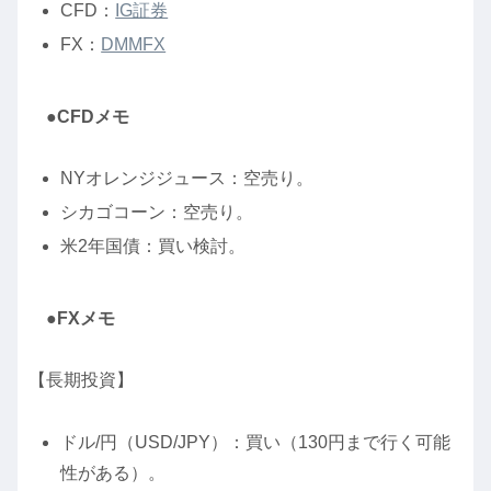
CFD：
IG証券
FX：
DMMFX
●CFDメモ
NYオレンジジュース：空売り。
シカゴコーン：空売り。
米2年国債：買い検討。
●FXメモ
【長期投資】
ドル/円（USD/JPY）：買い（130円まで行く可能
性がある）。