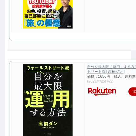
自分を最大限「運用」する方
トリート流 [ 高橋ダン ]
価格：1650円（税込、送料無
(2021/4/25時点)