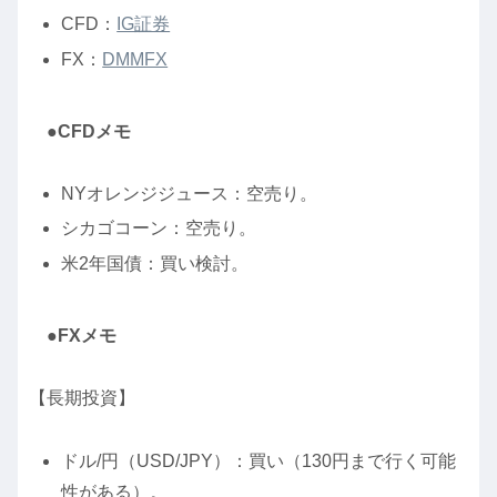
CFD：
IG証券
FX：
DMMFX
●CFDメモ
NYオレンジジュース：空売り。
シカゴコーン：空売り。
米2年国債：買い検討。
●FXメモ
【長期投資】
ドル/円（USD/JPY）：買い（130円まで行く可能
性がある）。