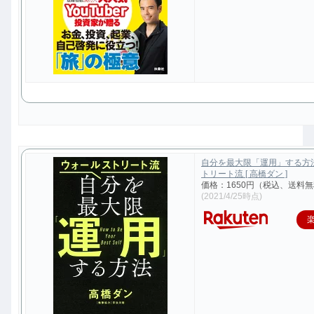
自分を最大限「運用」する方
トリート流 [ 高橋ダン ]
価格：1650円（税込、送料無
(2021/4/25時点)