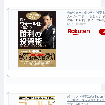
僕がウォール街で学んだ勝利
人へのパスポート渡します [ 高
価格：1540円（税込、送料無
(2021/4/25時点)
超カリスマ投資系YouTuber
ルド投資 リスクを冒さずお
方法 [ 高橋ダン ]