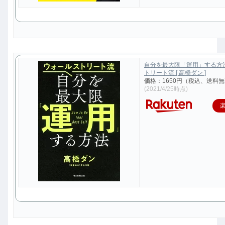
自分を最大限「運用」する方
トリート流 [ 高橋ダン ]
価格：1650円（税込、送料無
(2021/4/25時点)