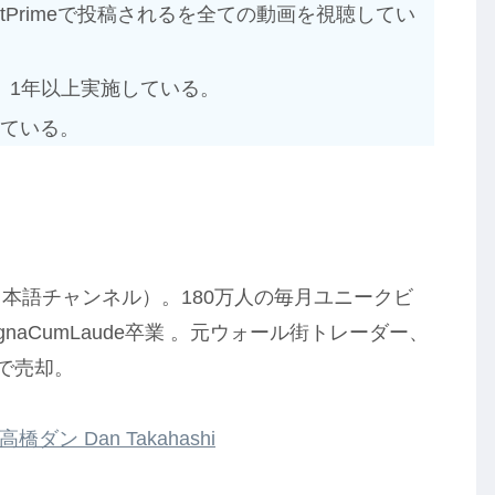
stPrimeで投稿されるを全ての動画を視聴してい
、1年以上実施している。
っている。
と日本語チャンネル）。180万人の毎月ユニークビ
naCumLaude卒業 。元ウォール街トレーダー、
歳で売却。
高橋ダン Dan Takahashi