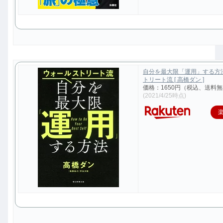
自分を最大限「運用」する方
トリート流 [ 高橋ダン ]
価格：1650円（税込、送料無
(2021/4/25時点)