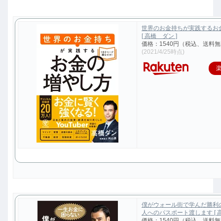
世界のお金持ちが実践するお
[ 高橋 ダン ]
価格：1540円（税込、送料無
(2021/4/25時点)
僕がウォール街で学んだ勝利
人へのパスポート渡します [ 高
価格：1540円（税込、送料無