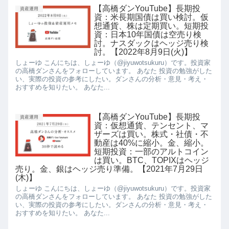
【高橋ダンYouTube】長期投
資産運用
資：米長期国債は買い検討。仮
想通貨、株は定期買い。短期投
資：日本10年国債は空売り検
討。ナスダックはヘッジ売り検
討。【2022年8月9日(火)】
しょーゆ こんにちは、しょーゆ（@jiyuwotsukuru）です。投資家
の高橋ダンさんをフォローしています。 あなた 投資の勉強がした
い、実際の投資の参考にしたい。ダンさんの分析・意見・考え・
おすすめを知りたい。 あなた...
【高橋ダンYouTube】長期投
資産運用
資：仮想通貨、テンセント、マ
ザーズは買い。株式・社債・不
動産は40%に縮小。金、縮小。
短期投資：一部のアルトコイン
は買い。BTC、TOPIXはヘッジ
売り。金、銀はヘッジ売り準備。【2021年7月29日
(木)】
しょーゆ こんにちは、しょーゆ（@jiyuwotsukuru）です。投資家
の高橋ダンさんをフォローしています。 あなた 投資の勉強がした
い、実際の投資の参考にしたい。ダンさんの分析・意見・考え・
おすすめを知りたい。 あなた...