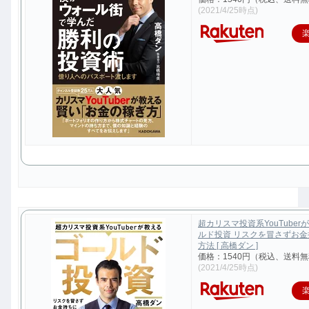
(2021/4/25時点)
超カリスマ投資系YouTuber
ルド投資 リスクを冒さずお
方法 [ 高橋ダン ]
価格：1540円（税込、送料無
(2021/4/25時点)