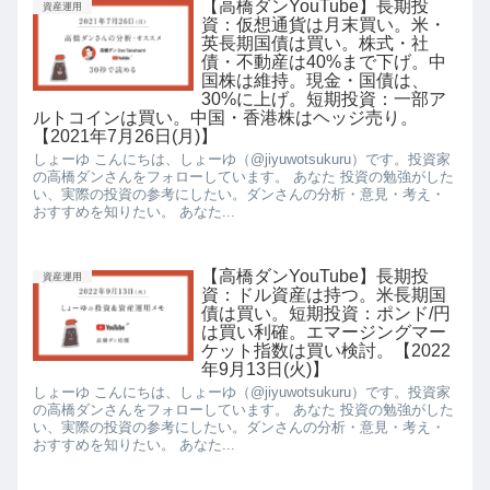
【高橋ダンYouTube】長期投
資産運用
資：仮想通貨は月末買い。米・
英長期国債は買い。株式・社
債・不動産は40%まで下げ。中
国株は維持。現金・国債は、
30%に上げ。短期投資：一部ア
ルトコインは買い。中国・香港株はヘッジ売り。
【2021年7月26日(月)】
しょーゆ こんにちは、しょーゆ（@jiyuwotsukuru）です。投資家
の高橋ダンさんをフォローしています。 あなた 投資の勉強がした
い、実際の投資の参考にしたい。ダンさんの分析・意見・考え・
おすすめを知りたい。 あなた...
【高橋ダンYouTube】長期投
資産運用
資：ドル資産は持つ。米長期国
債は買い。短期投資：ポンド/円
は買い利確。エマージングマー
ケット指数は買い検討。【2022
年9月13日(火)】
しょーゆ こんにちは、しょーゆ（@jiyuwotsukuru）です。投資家
の高橋ダンさんをフォローしています。 あなた 投資の勉強がした
い、実際の投資の参考にしたい。ダンさんの分析・意見・考え・
おすすめを知りたい。 あなた...