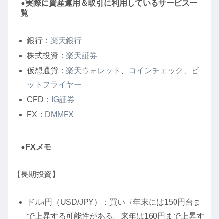
●実際に資産運用＆取引に利用しているサービス一
覧
銀行：
楽天銀行
株式投資：
楽天証券
仮想通貨：
楽天ウォレット
、
コインチェック
、
ビ
ットフライヤー
CFD：
IG証券
FX：
DMMFX
●FXメモ
【長期投資】
ドル/円（USD/JPY）：買い（年末には150円台ま
で上昇する可能性がある。来年は160円まで上昇す